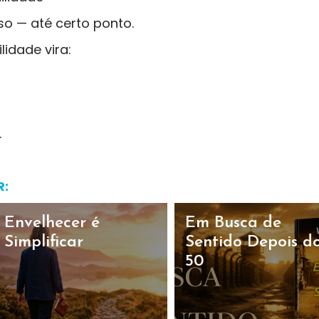
so — até certo ponto.
idade vira:
.
R:
Envelhecer é
Em Busca de
Simplificar
Sentido Depois d
50