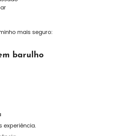
ar
minho mais seguro:
sem barulho
a
 experiência.