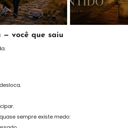
 — você que saiu
a.
desloca.
cipar.
 quase sempre existe medo:
assado