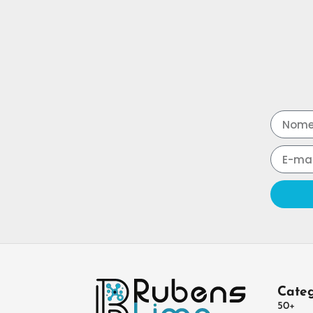
Categ
50+